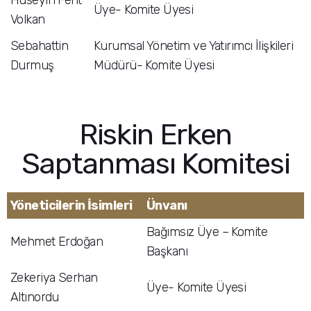
Hüseyin Ferit
Üye- Komite Üyesi
Volkan
Sebahattin
Kurumsal Yönetim ve Yatırımcı İlişkileri
Durmuş
Müdürü- Komite Üyesi
Riskin Erken
Saptanması Komitesi
Yöneticilerin İsimleri
Ünvanı
Bağımsız Üye – Komite
Mehmet Erdoğan
Başkanı
Zekeriya Serhan
Üye- Komite Üyesi
Altınordu